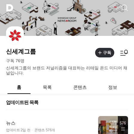
신세계그룹
구독
구독 76명
신세계그룹의 브랜드 저널리즘을 대표하는 리테일 온드 미디어 채
널입니다.
홈
목록
콘텐츠
정보
업데이트된 목록
뉴스
576
업데이트 2일 전
콘텐츠 576개