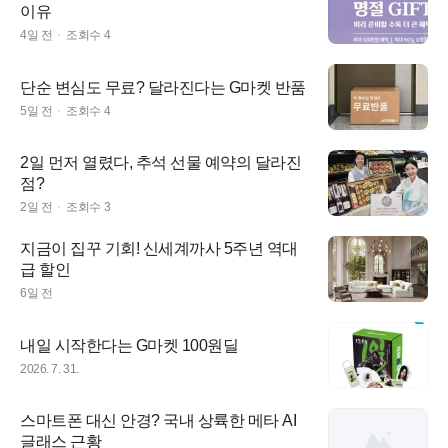
이유
4일 전
조회수
4
단순 변심도 무료? 달라진다는 G마켓 반품
5일 전
조회수
4
2일 먼저 열렸다, 추석 선물 예약의 달라진
점?
2일 전
조회수
3
지금이 집꾸 기회! 신세계까사 5주년 역대
급 할인
6일 전
내일 시작한다는 G마켓 100원딜
2026. 7. 31.
스마트폰 대신 안경? 국내 상륙한 메타 AI
글래스 근황