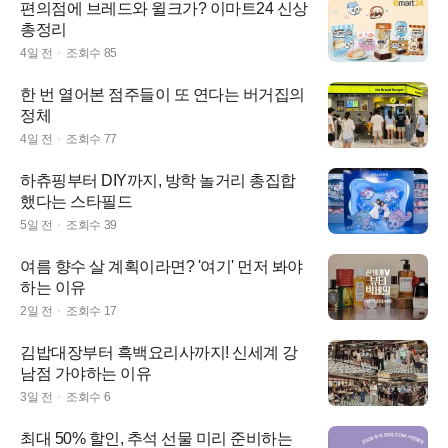
편의점에 브레드와 윌크가? 이마트24 신상
총정리
4일 전
조회수
85
한 번 열어본 점주들이 또 연다는 버거집의
정체
4일 전
조회수
77
하츄핑부터 DIY까지, 방학 놀거리 총집합
했다는 스타필드
5일 전
조회수
39
여름 향수 살 계획이라면? '여기' 먼저 봐야
하는 이유
2일 전
조회수
17
김밥대장부터 흑백요리사까지! 신세계 강
남점 가야하는 이유
3일 전
조회수
6
최대 50% 할인, 추석 선물 미리 준비하는